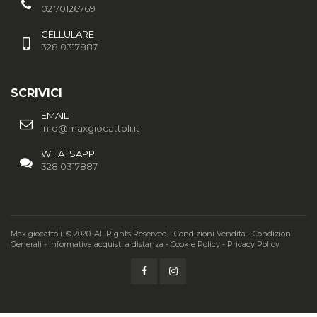
02 70126769
CELLULARE
328 0317887
SCRIVICI
EMAIL
info@maxgiocattoli.it
WHATSAPP
328 0317887
Max giocattoli. © 2020. All Rights Reserved -
Condizioni Vendita
-
Condizioni
Generali
-
Informativa acquisti a distanza
-
Cookie Policy
-
Privacy Policy