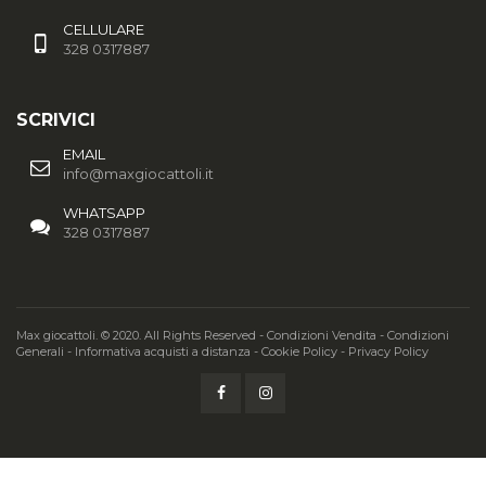
CELLULARE
328 0317887
SCRIVICI
EMAIL
info@maxgiocattoli.it
WHATSAPP
328 0317887
Max giocattoli. © 2020. All Rights Reserved -
Condizioni Vendita
-
Condizioni
Generali
-
Informativa acquisti a distanza
-
Cookie Policy
-
Privacy Policy