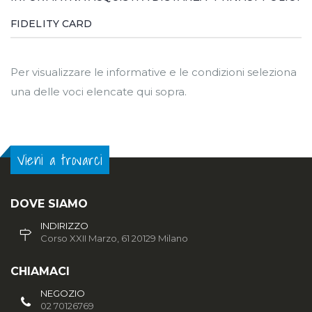
FIDELITY CARD
Per visualizzare le informative e le condizioni seleziona
una delle voci elencate qui sopra.
Vieni a trovarci
DOVE SIAMO
INDIRIZZO
Corso XXII Marzo, 61 20129 Milano
CHIAMACI
NEGOZIO
02 70126769