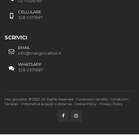
02 70126769
CELLULARE
328 0317887
SCRIVICI
EMAIL
info@maxgiocattoli.it
WHATSAPP
328 0317887
Max giocattoli. © 2020. All Rights Reserved -
Condizioni Vendita
-
Condizioni
Generali
-
Informativa acquisti a distanza
-
Cookie Policy
-
Privacy Policy