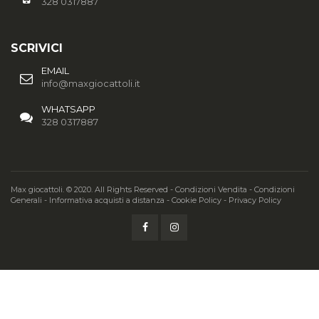
328 0317887
SCRIVICI
EMAIL
info@maxgiocattoli.it
WHATSAPP
328 0317887
Max giocattoli. © 2020. All Rights Reserved -
Condizioni Vendita
-
Condizioni
Generali
-
Informativa acquisti a distanza
-
Cookie Policy
-
Privacy Policy