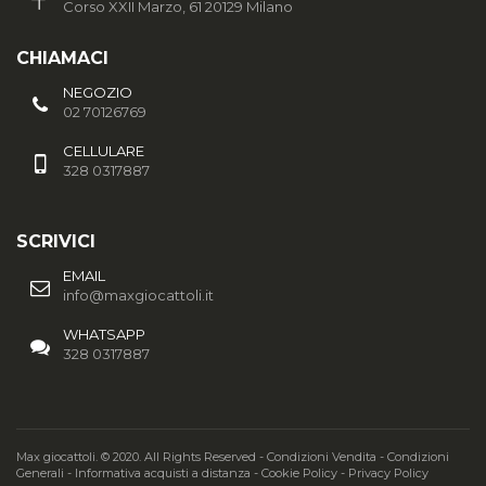
Corso XXII Marzo, 61 20129 Milano
CHIAMACI
NEGOZIO
02 70126769
CELLULARE
328 0317887
SCRIVICI
EMAIL
info@maxgiocattoli.it
WHATSAPP
328 0317887
Max giocattoli. © 2020. All Rights Reserved -
Condizioni Vendita
-
Condizioni
Generali
-
Informativa acquisti a distanza
-
Cookie Policy
-
Privacy Policy